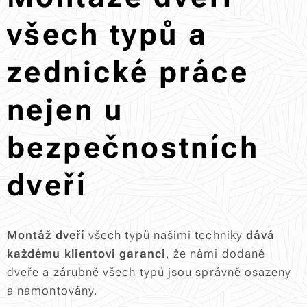
všech typů a
zednické práce
nejen u
bezpečnostních
dveří
Montáž dveří
všech typů našimi techniky
dává
každému klientovi garanci
, že námi dodané
dveře a zárubně všech typů jsou správně osazeny
a namontovány.