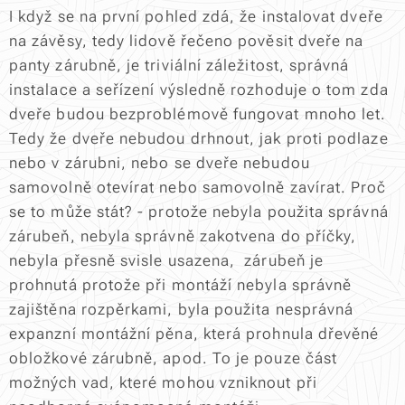
I když se na první pohled zdá, že instalovat dveře
na závěsy, tedy lidově řečeno pověsit dveře na
panty zárubně, je triviální záležitost, správná
instalace a seřízení výsledně rozhoduje o tom zda
dveře budou bezproblémově fungovat mnoho let.
Tedy že dveře nebudou drhnout, jak proti podlaze
nebo v zárubni, nebo se dveře nebudou
samovolně otevírat nebo samovolně zavírat. Proč
se to může stát? - protože nebyla použita správná
zárubeň, nebyla správně zakotvena do příčky,
nebyla přesně svisle usazena, zárubeň je
prohnutá protože při montáží nebyla správně
zajištěna rozpěrkami, byla použita nesprávná
expanzní montážní pěna, která prohnula dřevěné
obložkové zárubně, apod. To je pouze část
možných vad, které mohou vzniknout při