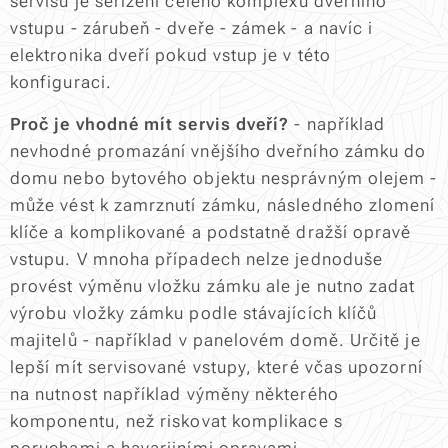
servisu je seřízení celého komplexu dveřního
vstupu - zárubeň - dveře - zámek - a navíc i
elektronika dveří pokud vstup je v této
konfiguraci.
Proč je vhodné mít servis dveří?
- například
nevhodné promazání vnějšího dveřního zámku do
domu nebo bytového objektu nesprávným olejem -
může vést k zamrznutí zámku, následného zlomení
klíče a komplikované a podstatně dražší opravě
vstupu. V mnoha případech nelze jednoduše
provést výměnu vložku zámku ale je nutno zadat
výrobu vložky zámku podle stávajících klíčů
majitelů - například v panelovém domě. Určitě je
lepší mít servisované vstupy, které včas upozorní
na nutnost například výměny některého
komponentu, než riskovat komplikace s