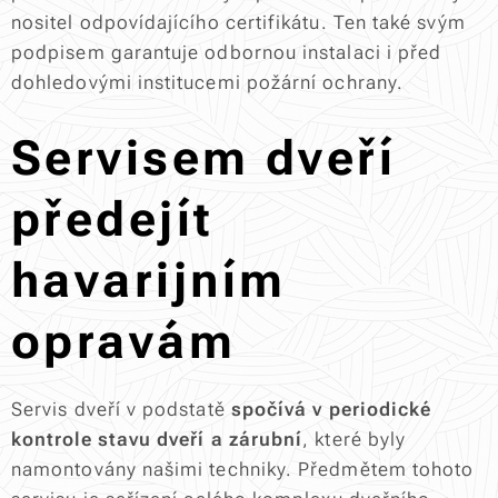
nositel odpovídajícího certifikátu. Ten také svým
podpisem garantuje odbornou instalaci i před
dohledovými institucemi požární ochrany.
Servisem dveří
předejít
havarijním
opravám
Servis dveří v podstatě
spočívá v periodické
kontrole stavu dveří a zárubní
, které byly
namontovány našimi techniky. Předmětem tohoto