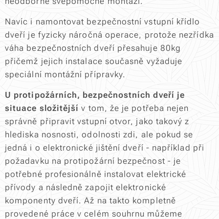
neodborné svépomocné montáži.
Navíc i namontovat bezpečnostní vstupní křídlo
dveří je fyzicky náročná operace, protože nezřídka
váha bezpečnostních dveří přesahuje 80kg
přičemž jejich instalace současně vyžaduje
speciální montážní přípravky.
U protipožárních, bezpečnostních dveří je
situace složitější
v tom, že je potřeba nejen
správně připravit vstupní otvor, jako takový z
hlediska nosnosti, odolnosti zdi, ale pokud se
jedná i o elektronické jištění dveří - například při
požadavku na protipožární bezpečnost - je
potřebné profesionálně instalovat elektrické
přívody a následně zapojit elektronické
komponenty dveří. Až na takto kompletně
provedené práce v celém souhrnu můžeme