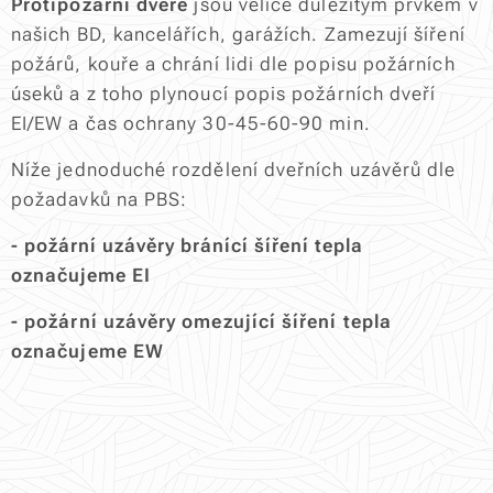
Protipožární dveře
jsou velice důležitým prvkem v
našich BD, kancelářích, garážích. Zamezují šíření
požárů, kouře a chrání lidi dle popisu požárních
úseků a z toho plynoucí popis požárních dveří
EI/EW a čas ochrany 30-45-60-90 min.
Níže jednoduché rozdělení dveřních uzávěrů dle
požadavků na PBS:
- požární uzávěry bránící šíření tepla
označujeme EI
- požární uzávěry omezující šíření tepla
označujeme EW