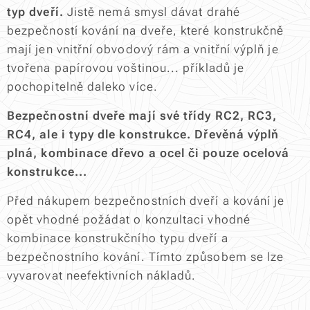
typ dveří.
Jistě nemá smysl dávat drahé
bezpečností kování na dveře, které konstrukčně
mají jen vnitřní obvodový rám a vnitřní výplň je
tvořena papírovou voštinou... příkladů je
pochopitelně daleko více.
Bezpečnostní dveře mají své třídy RC2, RC3,
RC4, ale i typy dle konstrukce. Dřevěná výplň
plná, kombinace dřevo a ocel či pouze ocelová
konstrukce...
Před nákupem bezpečnostních dveří a kování je
opět vhodné požádat o konzultaci vhodné
kombinace konstrukčního typu dveří a
bezpečnostního kování. Tímto způsobem se lze
vyvarovat neefektivních nákladů.