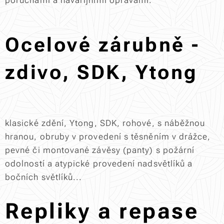
poruchami a havarijními opravami.
Ocelové zárubně -
zdivo, SDK, Ytong
klasické zdění, Ytong, SDK, rohové, s náběžnou
hranou, obruby v provedení s těsněním v drážce,
pevné či montované závěsy (panty) s požární
odolností a atypické provedení nadsvětlíků a
bočních světlíků...
Repliky a repase