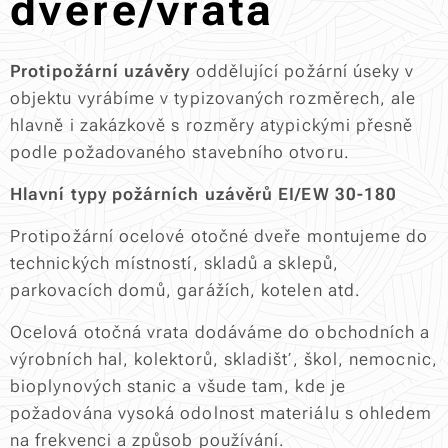
dveře/vrata
Protipožární uzávěry
oddělující požární úseky v
objektu vyrábíme v typizovaných rozměrech, ale
hlavně i zakázkově s rozměry atypickými přesně
podle požadovaného stavebního otvoru.
Hlavní typy požárních uzávěrů EI/EW 30-180
Protipožární ocelové otočné dveře montujeme do
technických místností, skladů a sklepů,
parkovacích domů, garážích, kotelen atd.
Ocelová otočná vrata dodáváme do obchodních a
výrobních hal, kolektorů, skladišť, škol, nemocnic,
bioplynových stanic a všude tam, kde je
požadována vysoká odolnost materiálu s ohledem
na frekvenci a způsob používání.