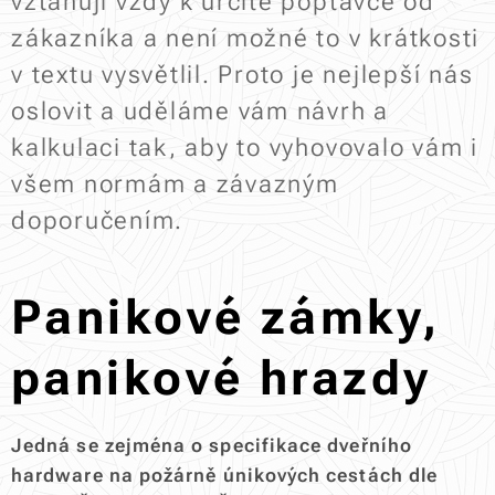
vztahují vždy k určité poptávce od
zákazníka a není možné to v krátkosti
v textu vysvětlil. Proto je nejlepší nás
oslovit a uděláme vám návrh a
kalkulaci tak, aby to vyhovovalo vám i
všem normám a závazným
doporučením.
Panikové zámky,
panikové hrazdy
Jedná se zejména o specifikace dveřního
hardware
na požárně únikových cestách dle