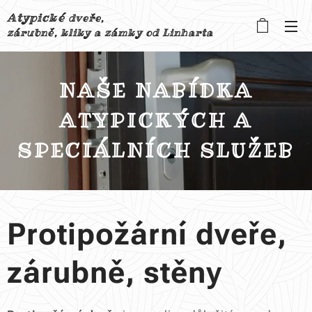
Atypické
dveře,
zárubně, kliky a zámky od Linharta
NAŠE NABÍDKA
ATYPICKÝCH A
SPECIÁLNÍCH SLUŽEB
Protipožární dveře,
zárubně, stěny