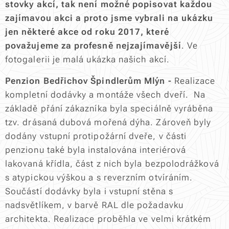
stovky akcí, tak není možné popisovat každou
zajímavou akci a proto jsme vybrali na ukázku
jen některé akce od roku 2017, které
považujeme za profesně nejzajímavější
. Ve
fotogalerii je malá ukázka našich akcí.
Penzion Bedřichov Špindlerům Mlýn -
Realizace
kompletní dodávky a montáže všech dveří.
Na
základě přání zákazníka byla speciálně vyráběna
tzv. drásaná dubová mořená dýha. Zároveň byly
dodány vstupní protipožární dveře, v části
penzionu také byla instalována interiérová
lakovaná křídla, část z nich byla bezpolodrážková
s atypickou výškou a s reverzním otvíráním.
Součástí dodávky byla i vstupní stěna s
nadsvětlíkem, v barvě RAL dle požadavku
architekta. Realizace proběhla ve velmi krátkém