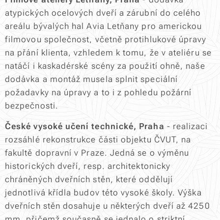
atypických ocelových dveří a zárubní do celého
areálu bývalých hal Avia Letňany pro americkou
filmovou společnost, včetně protihlukové úpravy
na přání klienta, vzhledem k tomu, že v ateliéru se
natáčí i kaskadérské scény za použití ohně, naše
dodávka a montáž musela splnit speciální
požadavky na úpravy a to i z pohledu požární
bezpečnosti.
České vysoké učení technické, Praha
- realizaci
rozsáhlé rekonstrukce části objektu ČVUT, na
fakultě dopravní v Praze. Jedná se o výměnu
historických dveří, resp. architektonicky
chráněných dveřních stěn, které oddělují
jednotlivá křídla budov této vysoké školy. Výška
dveřních stěn dosahuje u některých dveří až 4250
mm, přičemž současně se jednalo o striktní