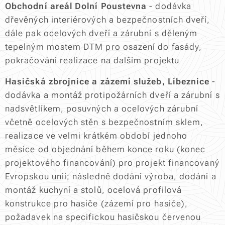
Obchodní areál Dolní Poustevna
- dodávka
dřevěných interiérových a bezpečnostních dveří,
dále pak ocelových dveří a zárubní s děleným
tepelným mostem DTM pro osazení do fasády,
pokračování realizace na dalším projektu
Hasičská zbrojnice a zázemí služeb, Líbeznice
-
dodávka a montáž protipožárních dveří a zárubní s
nadsvětlíkem, posuvných a ocelových zárubní
včetně ocelových stěn s bezpečnostním sklem,
realizace ve velmi krátkém období jednoho
měsíce od objednání během konce roku (konec
projektového financování) pro projekt financovaný
Evropskou unií; následně dodání výroba, dodání a
montáž kuchyní a stolů, ocelová profilová
konstrukce pro hasiče (zázemí pro hasiče),
požadavek na specifickou hasičskou červenou