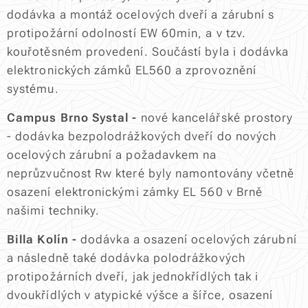
dodávka a montáž ocelových dveří a zárubní s
protipožární odolností EW 60min, a v tzv.
kouřotěsném provedení. Součástí byla i dodávka
elektronických zámků EL560 a zprovoznění
systému.
Campus Brno Systal -
nové kancelářské prostory
- dodávka bezpolodrážkových dveří do nových
ocelových zárubní a požadavkem na
neprůzvučnost Rw které byly namontovány včetně
osazení elektronickými zámky EL 560 v Brně
našimi techniky.
Billa Kolín -
dodávka a osazení ocelových zárubní
a následně také dodávka polodrážkových
protipožárních dveří, jak jednokřídlých tak i
dvoukřídlých v atypické výšce a šířce, osazení