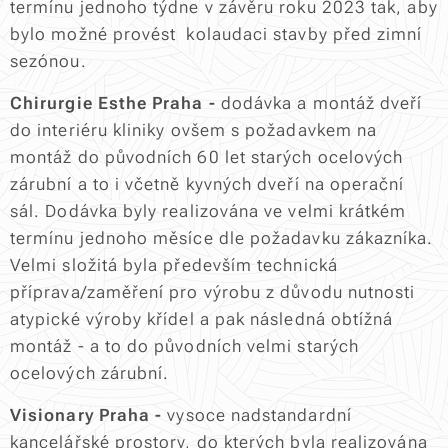
termínu jednoho týdne v závěru roku 2023 tak, aby
bylo možné provést kolaudaci stavby před zimní
sezónou.
Chirurgie Esthe Praha -
dodávka a montáž dveří
do interiéru kliniky ovšem s požadavkem na
montáž do původních 60 let starých ocelových
zárubní a to i včetně kyvných dveří na operační
sál. Dodávka byly realizována ve velmi krátkém
termínu jednoho měsíce dle požadavku zákazníka.
Velmi složitá byla především technická
příprava/zaměření pro výrobu z důvodu nutnosti
atypické výroby křídel a pak následná obtížná
montáž - a to do původních velmi starých
ocelových zárubní.
Visionary Praha -
vysoce nadstandardní
kancelářské prostory, do kterých byla realizována