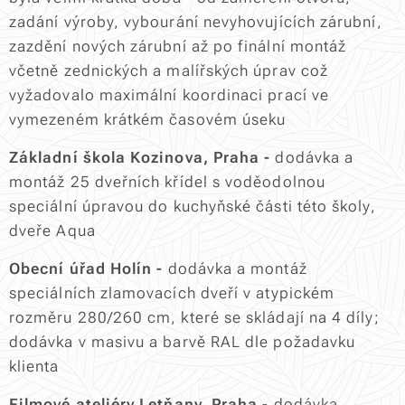
zadání výroby, vybourání nevyhovujících zárubní,
zazdění nových zárubní až po finální montáž
včetně zednických a malířských úprav což
vyžadovalo maximální koordinaci prací ve
vymezeném krátkém časovém úseku
Základní škola Kozinova, Praha -
dodávka a
montáž 25 dveřních křídel s voděodolnou
speciální úpravou do kuchyňské části této školy,
dveře Aqua
Obecní úřad Holín -
dodávka a montáž
speciálních zlamovacích dveří v atypickém
rozměru 280/260 cm, které se skládají na 4 díly;
dodávka v masivu a barvě RAL dle požadavku
klienta
Filmové ateliéry Letňany, Praha
- dodávka