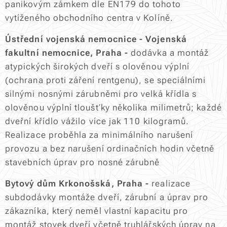
panikovým zámkem dle EN179 do tohoto
vytíženého obchodního centra v Kolíně.
Ústřední vojenská nemocnice - Vojenská
fakultní nemocnice, Praha -
dodávka a montáž
atypických širokých dveří s olověnou výplní
(ochrana proti záření rentgenu), se speciálními
silnými nosnými zárubněmi pro velká křídla s
olověnou výplní tloušťky několika milimetrů; každé
dveřní křídlo vážilo více jak 110 kilogramů.
Realizace proběhla za minimálního narušení
provozu a bez narušení ordinačních hodin včetně
stavebních úprav pro nosné zárubně
Bytový dům Krkonošská, Praha -
realizace
subdodávky montáže dveří, zárubní a úprav pro
zákazníka, který neměl vlastní kapacitu pro
montáž stovek dveří včetně truhlářských úprav na