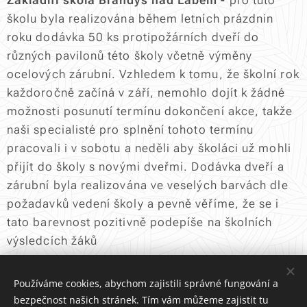
Základní škola Brandýs nad Labem -
pro tuto
školu byla realizována během letních prázdnin
roku dodávka 50 ks protipožárních dveří do
různých pavilonů této školy včetně výměny
ocelových zárubní. Vzhledem k tomu, že školní rok
každoročně začíná v září, nemohlo dojít k žádné
možnosti posunutí termínu dokončení akce, takže
naši specialisté pro splnění tohoto termínu
pracovali i v sobotu a neděli aby školáci už mohli
přijít do školy s novými dveřmi. Dodávka dveří a
zárubní byla realizována ve veselých barvách dle
požadavků vedení školy a pevně věříme, že se i
tato barevnost pozitivně podepíše na školních
výsledcích žáků
Používáme cookies, abychom zajistili správné fungování a
bezpečnost našich stránek. Tím vám můžeme zajistit tu