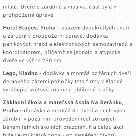
místě. Dveře a zárubně z masivu, část byla v
protipožární úpravě
Hotel Stages, Praha -
osazení dvoukřídlých dveří
a zárubní v protipožární úpravě, dodávka
panikových hrazd a elektronických samozavíračů s
koordinátorem, přičemž se jednalo a atypické
dveře ve výšce 230 cm
Lego, Kladno -
dodávka a montáž požárních dveří
do nového zázemí pobočky této firmy v Kladně
vyrábějící světově známé a oblíbené hračky
Základní škola a mateřská škola Na Beránku,
Praha -
dodávka a montáž 41 dveří a ocelových
zárubní v požárním provedení realizovaných
během letních školních prázdnin. Na celou akci
byla velmi krátká doba - od zaměření otvorů,