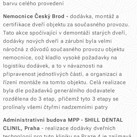
barvu celého provedení
Nemocnice Český Brod -
dodávka, montáž a
certifikace dveří objektu za současného provozu.
Tato akce spočívající v demontáži starých dveří,
dodávky nových dveří a zárubní byla velmi
náročná z důvodů současného provozu objektu
nemocnice, což kladlo vysoké požadavky na
logistiku dodávek, a to v návaznosti na
připravenost jednotlivých částí, a organizaci a
řízení montáže na tomto objektu. Celá realizace
byla dle požadavků generálního dodavatele
rozdělena do 3 etap, přičemž tyto 3 etapy se
prolínaly všemi čtyřmi nadzemními patry
Administrativní budova MPP - SHILL DENTAL
CLINIL, Praha
- realizace dodávky dveřních
technologií pro tuto kliniku na Praze 4 je zajímavá