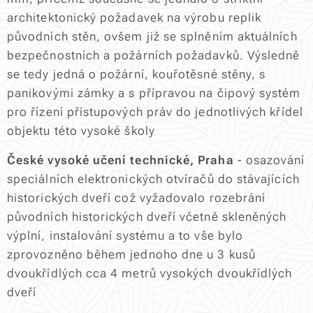
architektonický požadavek na výrobu replik
původních stěn, ovšem již se splněním aktuálních
bezpečnostních a požárních požadavků. Výsledně
se tedy jedná o požární, kouřotěsné stěny, s
panikovými zámky a s přípravou na čipový systém
pro řízení přístupových práv do jednotlivých křídel
objektu této vysoké školy
České vysoké učení technické, Praha
- osazování
speciálních elektronických otvíračů do stávajících
historických dveří což vyžadovalo rozebrání
původních historických dveří včetně skleněných
výplní, instalování systému a to vše bylo
zprovozněno během jednoho dne u 3 kusů
dvoukřídlých cca 4 metrů vysokých dvoukřídlých
dveří